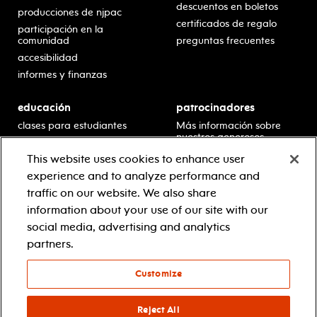
descuentos en boletos
producciones de njpac
certificados de regalo
participación en la
comunidad
preguntas frecuentes
accesibilidad
informes y finanzas
educación
patrocinadores
clases para estudiantes
Más información sobre
nuestros generosos
presentaciones en horario
patrocinadores.
escolar
This website uses cookies to enhance user
residencias en escuelas
experience and to analyze performance and
desarrollo profesional
traffic on our website. We also share
recursos para docentes
information about your use of our site with our
comuníquese con el
social media, advertising and analytics
equipo educativo
partners.
Customize
© 2021 new jersey performing arts center
política de privacidad
términos y condiciones
Reject All