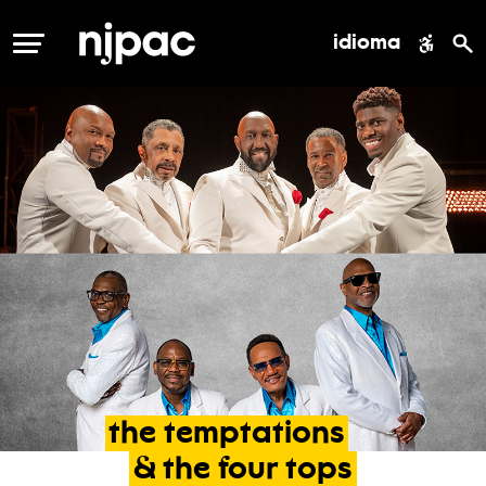
idioma
MENÚ
the
temptations
&
the
four
tops