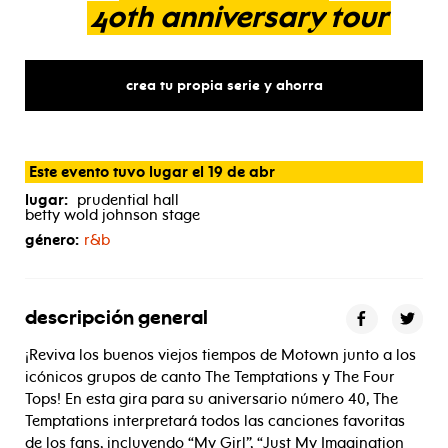
40th
anniversary
tour
crea tu propia serie y ahorra
Este evento tuvo lugar el 19 de abr
lugar:
prudential hall
betty wold johnson stage
género:
r&b
descripción general
¡Reviva los buenos viejos tiempos de Motown junto a los
icónicos grupos de canto The Temptations y The Four
Tops! En esta gira para su aniversario número 40, The
Temptations interpretará todos las canciones favoritas
de los fans, incluyendo “My Girl”, “Just My Imagination