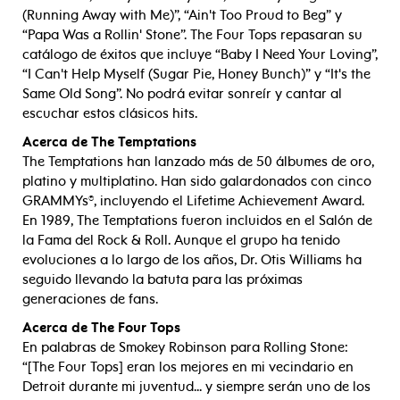
(Running Away with Me)”, “Ain't Too Proud to Beg” y
“Papa Was a Rollin' Stone”. The Four Tops repasaran su
catálogo de éxitos que incluye “Baby I Need Your Loving”,
“I Can't Help Myself (Sugar Pie, Honey Bunch)” y “It's the
Same Old Song”. No podrá evitar sonreír y cantar al
escuchar estos clásicos hits.
Acerca de The Temptations
The Temptations han lanzado más de 50 álbumes de oro,
platino y multiplatino. Han sido galardonados con cinco
GRAMMYs®, incluyendo el Lifetime Achievement Award.
En 1989, The Temptations fueron incluidos en el Salón de
la Fama del Rock & Roll. Aunque el grupo ha tenido
evoluciones a lo largo de los años, Dr. Otis Williams ha
seguido llevando la batuta para las próximas
generaciones de fans.
Acerca de The Four Tops
En palabras de Smokey Robinson para Rolling Stone:
“[The Four Tops] eran los mejores en mi vecindario en
Detroit durante mi juventud... y siempre serán uno de los