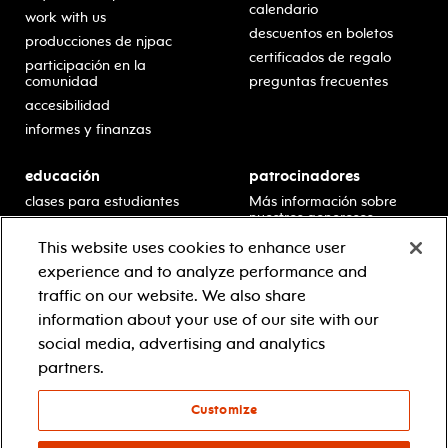
calendario
work with us
descuentos en boletos
producciones de njpac
certificados de regalo
participación en la
comunidad
preguntas frecuentes
accesibilidad
informes y finanzas
educación
patrocinadores
clases para estudiantes
Más información sobre
nuestros generosos
presentaciones en horario
patrocinadores.
escolar
This website uses cookies to enhance user
residencias en escuelas
experience and to analyze performance and
desarrollo profesional
traffic on our website. We also share
recursos para docentes
information about your use of our site with our
comuníquese con el
social media, advertising and analytics
equipo educativo
partners.
Customize
© 2021 new jersey performing arts center