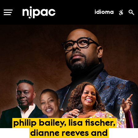
idioma
MENÚ
philip
bailey,
lisa
fischer,
dianne
reeves
and