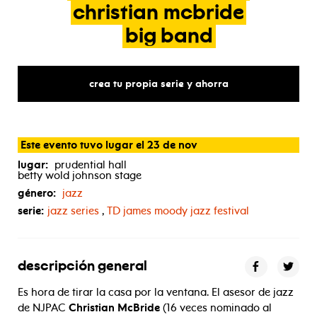
christian
mcbride
big
band
crea tu propia serie y ahorra
Este evento tuvo lugar el 23 de nov
lugar:
prudential hall
betty wold johnson stage
género:
jazz
serie:
jazz series
,
TD
james moody jazz festival
descripción general
Es hora de tirar la casa por la ventana. El asesor de jazz
de NJPAC
Christian McBride
(16 veces nominado al