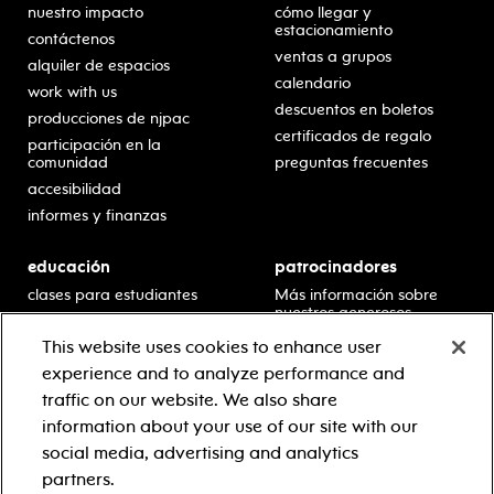
nuestro impacto
cómo llegar y
estacionamiento
contáctenos
ventas a grupos
alquiler de espacios
calendario
work with us
descuentos en boletos
producciones de njpac
certificados de regalo
participación en la
comunidad
preguntas frecuentes
accesibilidad
informes y finanzas
educación
patrocinadores
clases para estudiantes
Más información sobre
nuestros generosos
presentaciones en horario
patrocinadores.
escolar
This website uses cookies to enhance user
residencias en escuelas
experience and to analyze performance and
desarrollo profesional
traffic on our website. We also share
recursos para docentes
information about your use of our site with our
comuníquese con el
social media, advertising and analytics
equipo educativo
partners.