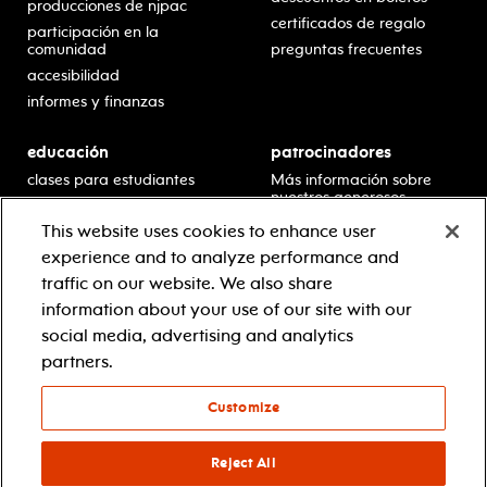
producciones de njpac
certificados de regalo
participación en la
comunidad
preguntas frecuentes
accesibilidad
informes y finanzas
educación
patrocinadores
clases para estudiantes
Más información sobre
nuestros generosos
presentaciones en horario
patrocinadores.
escolar
This website uses cookies to enhance user
residencias en escuelas
experience and to analyze performance and
desarrollo profesional
traffic on our website. We also share
recursos para docentes
information about your use of our site with our
comuníquese con el
social media, advertising and analytics
equipo educativo
partners.
Customize
© 2021 new jersey performing arts center
política de privacidad
términos y condiciones
Reject All
your privacy choices