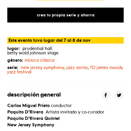
crea tu propia serie y ahorra
Este evento tuvo lugar del 7 al 8 de nov
lugar:
prudential hall
betty wold johnson stage
género:
música clásica
serie:
new jersey symphony
,
jazz series
,
TD
james moody
jazz festival
descripción general
Carlos Miguel Prieto
conductor
Paquito D’Rivera
Artista invitado y co-curador
Paquito D’Rivera Quintet
New Jersey Symphony