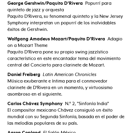
George Gershwin/Paquito D’Rivera
Popurrí para
quinteto de jazz y orquesta
Paquito D'Rivera, su fenomenal quinteto y la New Jersey
Symphony interpretan un popurrí de los inolvidables
éxitos de Gershwin.
Wolfgang Amadeus Mozart/Paquito D’Rivera
Adagio
on a Mozart Theme
Paquito D'Rivera pone su propio swing jazzístico
característico en este encantador tema del movimiento
central del Concierto para clarinete de Mozart.
Daniel Freiberg
Latin American Chronicles
Música exuberante e íntima para el conmovedor
clarinete de D'Rivera en un momento, y virtuosismo
asombroso en el siguiente.
Carlos Chávez Symphony
N.º 2, "Sinfonía India"
El compositor mexicano Chávez consiguió un éxito
mundial con su Segunda Sinfonía, basada en el poder de
las melodías populares de su país.
Aaron Copland
El Salón México