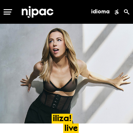
idioma
MENÚ
iliza!
live