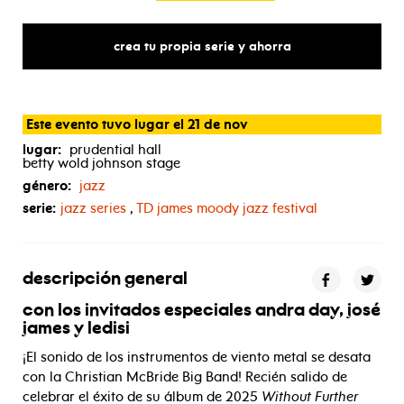
crea tu propia serie y ahorra
Este evento tuvo lugar el 21 de nov
lugar:
prudential hall
betty wold johnson stage
género:
jazz
serie:
jazz series
,
TD
james moody jazz festival
descripción general
con los invitados especiales andra day, josé
james y ledisi
¡El sonido de los instrumentos de viento metal se desata
con la Christian McBride Big Band! Recién salido de
celebrar el éxito de su álbum de 2025
Without Further