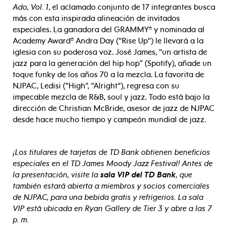
Ado, Vol. 1
, el aclamado conjunto de 17 integrantes busca
más con esta inspirada alineación de invitados
especiales. La ganadora del GRAMMY® y nominada al
Academy Award® Andra Day ("Rise Up") le llevará a la
iglesia con su poderosa voz. José James, "un artista de
jazz para la generación del hip hop” (Spotify), añade un
toque funky de los años 70 a la mezcla. La favorita de
NJPAC, Ledisi ("High", "Alright"), regresa con su
impecable mezcla de R&B, soul y jazz. Todo está bajo la
dirección de Christian McBride, asesor de jazz de NJPAC
desde hace mucho tiempo y campeón mundial de jazz.
¡Los titulares de tarjetas de TD Bank obtienen beneficios
especiales en el TD James Moody Jazz Festival! Antes de
la presentación, visite la
sala VIP del TD Bank
, que
también estará abierta a miembros y socios comerciales
de NJPAC, para una bebida gratis y refrigerios.
La sala
VIP está ubicada en Ryan Gallery de Tier 3 y abre a las 7
p. m.