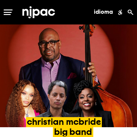
idioma
MENÚ
christian
mcbride
big
band