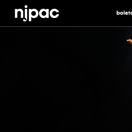
bolet
alter