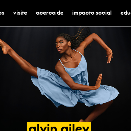
os
visite
acerca de
impacto social
edu
nar submenú de boletos
alternar submenú de visite
alternar submenú de acerca de
activar/desactivar el
alt
alvin
ailey