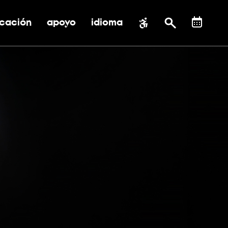
cación
apoyo
idioma
 submenú de impacto social
ernar submenú de educación
alternar submenú de asistencia